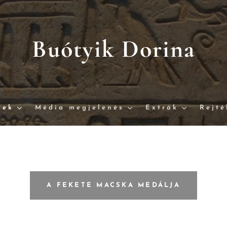
Buótyik Dorina
vek
Média megjelenés
Extrák
Rejté
A FEKETE MACSKA MEDÁLJA