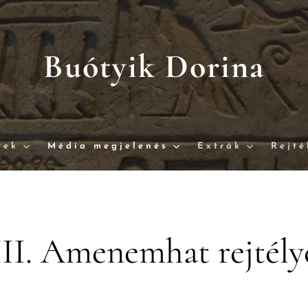
Buótyik Dorina
vek
Média megjelenés
Extrák
Rejté
III. Amenemhat rejtély