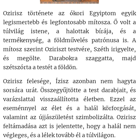
Ozirisz története az ókori Egyiptom egyik
legismertebb és legfontosabb mítosza. Ő volt a
túlvilág istene, a halottak bírája, és a
termékenység, a földművelés patrónusa is. A
mítosz szerint Oziriszt testvére, Széth irigyelte,
és megölte. Darabokra szaggatta, majd
szétszórta a testét a földön.
Ozirisz felesége, Ízisz azonban nem hagyta
sorsára urát. Összegyűjtötte a test darabjait, és
varázslattal visszaállította életben. Ezzel az
eseménnyel az élet és a halál körforgását,
valamint az újjászületést szimbolizálta. Ozirisz
feltámadása azt is jelentette, hogy a halál nem
végleges, és a lélek tovább él a túlvilágon.