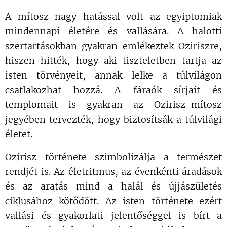
A mítosz nagy hatással volt az egyiptomiak
mindennapi életére és vallására. A halotti
szertartásokban gyakran emlékeztek Oziriszre,
hiszen hitték, hogy aki tiszteletben tartja az
isten törvényeit, annak lelke a túlvilágon
csatlakozhat hozzá. A fáraók sírjait és
templomait is gyakran az Ozirisz-mítosz
jegyében tervezték, hogy biztosítsák a túlvilági
életet.
Ozirisz története szimbolizálja a természet
rendjét is. Az életritmus, az évenkénti áradások
és az aratás mind a halál és újjászületés
ciklusához kötődött. Az isten története ezért
vallási és gyakorlati jelentőséggel is bírt a