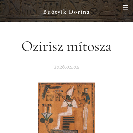
Buótyik Dorina
Ozirisz mítosza
2026.04.04